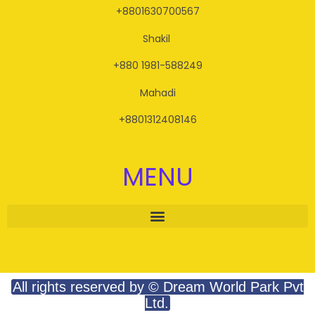
+8801630700567
Shakil
+880 1981-588249
Mahadi
+8801312408146
MENU
INFLUENCER GUIDELINE
All rights reserved by © Dream World Park Pvt
Ltd.